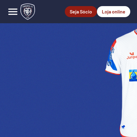
Seja Sócio
Loja online
Home
Instagram
O Clube
Facebook
Notícias
Youtube
Elenco
X
Whatsapp